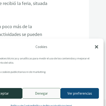
recibió la feria, situada
n poco más de la
actividades se pueden
Cookies
okies técnicas y analíticas para medir el uso de los contenidos y mejorar el
o del sitio.
 cookies publicitarias ni de marketing.
ceptar
Denegar
Ver preferencias
Política de Cookies
Política de Privacidad
Aviso legal