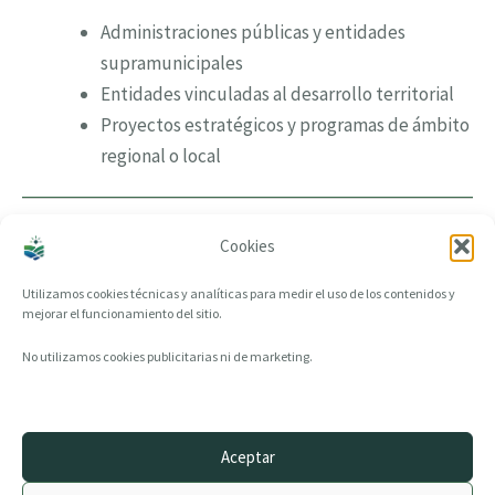
Administraciones públicas y entidades
supramunicipales
Entidades vinculadas al desarrollo territorial
Proyectos estratégicos y programas de ámbito
regional o local
Cierre
Cookies
Utilizamos cookies técnicas y analíticas para medir el uso de los contenidos y
El trabajo de CreandoTuProvincia se articula a través de
mejorar el funcionamiento del sitio.
líneas de trabajo específicas
,
programas de
investigación
y
aplicación del conocimiento
a contextos
No utilizamos cookies publicitarias ni de marketing.
reales.
Ver Líneas de trabajo →
Aceptar