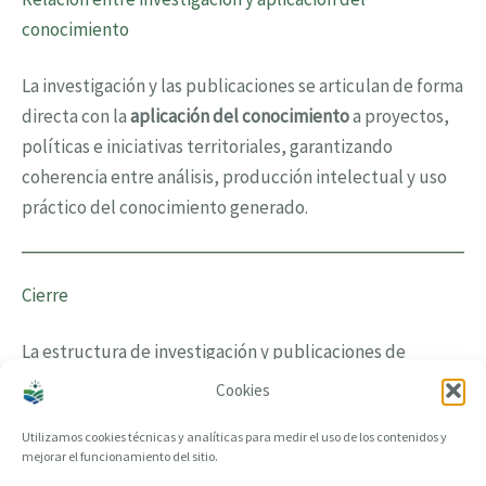
conocimiento
La investigación y las publicaciones se articulan de forma
directa con la
aplicación del conocimiento
a proyectos,
políticas e iniciativas territoriales, garantizando
coherencia entre análisis, producción intelectual y uso
práctico del conocimiento generado.
Cierre
La estructura de investigación y publicaciones de
CreandoTuProvincia permite organizar el conocimiento
Cookies
de forma clara, rigurosa y orientada a su aplicación en
Utilizamos cookies técnicas y analíticas para medir el uso de los contenidos y
contextos reales.
mejorar el funcionamiento del sitio.