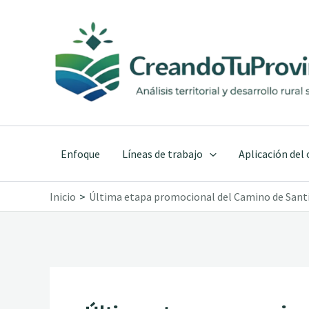
Ir
al
contenido
Enfoque
Líneas de trabajo
Aplicación del
Inicio
Última etapa promocional del Camino de Santi