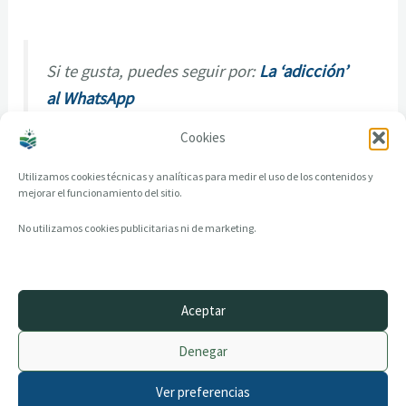
Si te gusta, puedes seguir por:
La ‘adicción’
al WhatsApp
Cookies
Utilizamos cookies técnicas y analíticas para medir el uso de los contenidos y
mejorar el funcionamiento del sitio.
No utilizamos cookies publicitarias ni de marketing.
Aceptar
© 2014–2026 creandotuprovincia.es · Todos los derechos reservados
Denegar
Aviso legal
Política de Privacidad
Ver preferencias
Política de Cookies