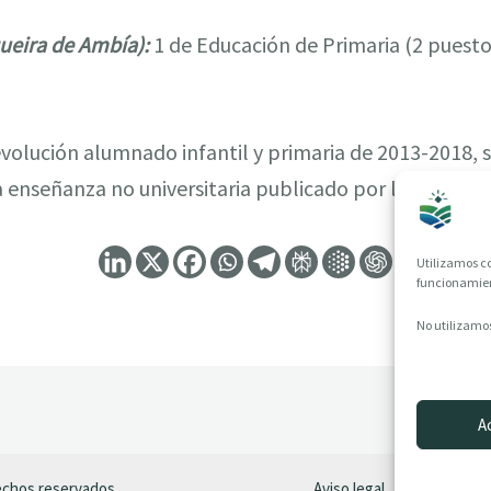
ueira de Ambía):
1 de Educación de Primaria (2 puesto
a evolución alumnado infantil y primaria de 2013-2018,
la enseñanza no universitaria publicado por la Consell
Utilizamos co
funcionamient
No utilizamos
A
rechos reservados
Aviso legal
Política de P