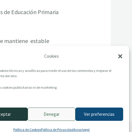
s de Educación Primaria
 se mantiene estable
ería de Educación.
Cookies
okies técnicas y analíticas para medir el uso de los contenidos y mejorar el
o del sitio.
 cookies publicitarias ni de marketing.
ceptar
Denegar
Ver preferencias
Política de Cookies
Política de Privacidad
Aviso legal
rivacidad
Política de Cookies
Archivo histórico
Contacto