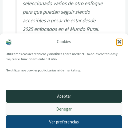
seleccionado varios de otro enfoque
para que puedan seguir siendo
accesibles a pesar de estar desde
2025 enfocados en el Mundo Rural.
Cookies
Utilizamos cookies técnicas y analíticas para medir el uso de los contenidos y
mejorar el funcionamiento del sitio.
No utilizamos cookies publicitarias ni de marketing.
Aceptar
© 2014–2026 creandotuprovincia.es · Todos los derechos reservados
Denegar
Aviso legal
Política de Privacidad
Ver preferencias
Política de Cookies
Archivo histórico