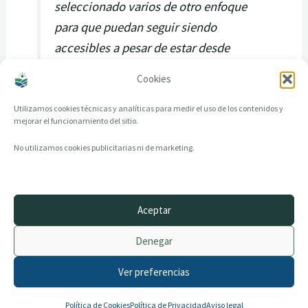
seleccionado varios de otro enfoque
para que puedan seguir siendo
accesibles a pesar de estar desde
2025 enfocados en el Mundo Rural.
Cookies
Utilizamos cookies técnicas y analíticas para medir el uso de los contenidos y
mejorar el funcionamiento del sitio.
No utilizamos cookies publicitarias ni de marketing.
Aceptar
© 2014–2026 creandotuprovincia.es · Todos los derechos reservados
Denegar
Aviso legal
Política de Privacidad
Ver preferencias
Política de Cookies
Archivo histórico
Contacto
Política de Cookies
Política de Privacidad
Aviso legal