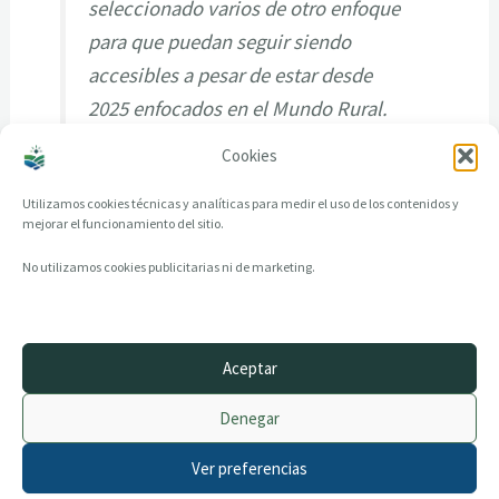
seleccionado varios de otro enfoque
para que puedan seguir siendo
accesibles a pesar de estar desde
2025 enfocados en el Mundo Rural.
Cookies
Utilizamos cookies técnicas y analíticas para medir el uso de los contenidos y
mejorar el funcionamiento del sitio.
No utilizamos cookies publicitarias ni de marketing.
Aceptar
© 2014–2026 creandotuprovincia.es · Todos los derechos reservados
Denegar
Aviso legal
Política de Privacidad
Ver preferencias
Política de Cookies
Archivo histórico