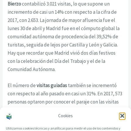
Bierzo
contabilizó 3.021 visitas, lo que supone un
incremento de casi un 14% con respecto a la cifra de
2017, con 2.653. La jornada de mayor afluencia fue el
lunes 30 de abril y Madrid fue en el cómputo global la
comunidad autónoma de procedencia del 39,52% de
turistas, seguida de lejos por Castilla y León y Galicia.
Hay que recordar que Madrid vivió dos días festivos
con la celebración del Día del Trabajo y el de la
Comunidad Autónoma.
El número de
visitas guiadas
también se incrementó
con respecto al año pasado en casi un 31%. En 2017, 573
personas optaron por conocer el paraje con las visitas
guiadas que ofrece el centro de recepción. Este año
Cookies
fueron 750, lo que supone casi un 25% de las visitas.
Utilizamos cookies técnicas y analíticas para medir el uso de los contenidos y