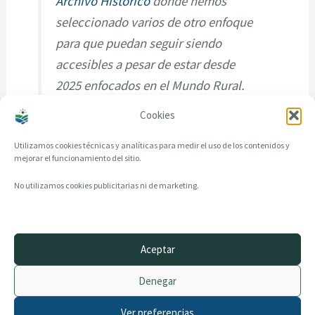
Archivo Histórico
donde hemos
seleccionado varios de otro enfoque
para que puedan seguir siendo
accesibles a pesar de estar desde
2025 enfocados en el Mundo Rural.
Cookies
Utilizamos cookies técnicas y analíticas para medir el uso de los contenidos y
mejorar el funcionamiento del sitio.
No utilizamos cookies publicitarias ni de marketing.
Aceptar
© 2014–2026 creandotuprovincia.es · Todos los derechos reservados
Denegar
Aviso legal
Política de Privacidad
Ver preferencias