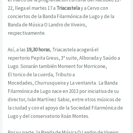
22, llega el martes 17 a
Triacastela
y a Cervo con
conciertos de la Banda Filarmónica de Lugo y de la
Banda de Música
O Landro
de Viveiro,
respectivamente.
Así, a las
19,30 horas
, Triacastela acogerá el
repertorio
Pepita Greus
,
3ª suite
,
Alborada
y Saúdo
a
Lugo
. Sonarán también
Moment for Morricone
,
El
torico de la cuerda
,
Tributo a
Mocedades
,
Churrusqueira
y La ventanita . La Banda
Filarmónica de Lugo nace en 2013 por iniciativa de su
director, Iván Martínez Sabio, entre otros músicos de
la ciudad y con el apoyo de la Sociedad Filarmónica de
Lugo y del conservatorio Xoán Montes.
Por su parte, la Banda de Música
O Landro
de Viveiro