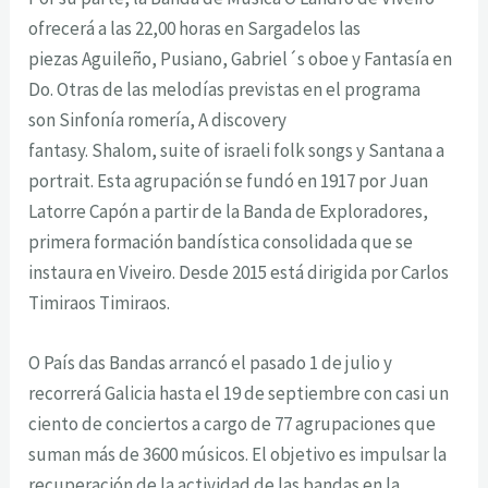
ofrecerá a las 22,00 horas en Sargadelos las
piezas
Aguileño
,
Pusiano
,
Gabriel´s oboe
y
Fantasía en
Do
. Otras de las melodías previstas en el programa
son
Sinfonía romería
,
A discovery
fantasy
.
Shalom
,
suite of israeli folk songs
y Santana
a
portrait
. Esta agrupación se fundó en 1917 por Juan
Latorre Capón a partir de la Banda de Exploradores,
primera formación bandística consolidada que se
instaura en Viveiro. Desde 2015 está dirigida por Carlos
Timiraos Timiraos.
O País das Bandas
arrancó el pasado 1 de julio y
recorrerá Galicia hasta el 19 de septiembre con casi un
ciento de conciertos a cargo de 77 agrupaciones que
suman más de 3600 músicos. El objetivo es impulsar la
recuperación de la actividad de las bandas en la