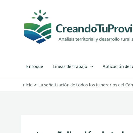
Ir
al
contenido
Enfoque
Líneas de trabajo
Aplicación del
Inicio
La señalización de todos los itinerarios del Ca