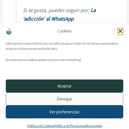
Si te gusta, puedes seguir por:
La
‘adicción’ al WhatsApp
Cookies
Utilizamos cookies técnicas y analíticas para medir el uso de los contenidos y
mejorar el funcionamiento del sitio.
No utilizamos cookies publicitarias ni de marketing.
Aceptar
© 2014–2026 creandotuprovincia.es · Todos los derechos reservados
Denegar
Aviso legal
Política de Privacidad
Ver preferencias
Política de Cookies
Archivo histórico
Contacto
Política de Cookies
Política de Privacidad
Aviso legal