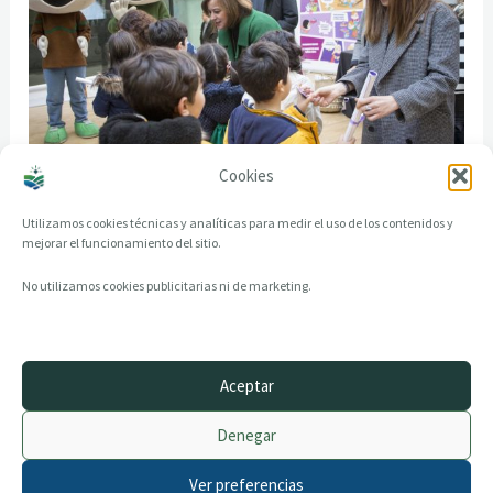
Cookies
Utilizamos cookies técnicas y analíticas para medir el uso de los contenidos y
mejorar el funcionamiento del sitio.
No utilizamos cookies publicitarias ni de marketing.
Aceptar
© 2014–2026 creandotuprovincia.es · Todos los derechos reservados
Denegar
Aviso legal
Política de Privacidad
Ver preferencias
Política de Cookies