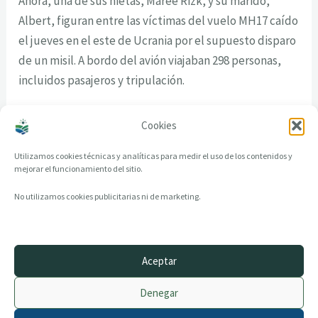
Ahora, una de sus nietas, Maree Rizk, y su marido,
Albert, figuran entre las víctimas del vuelo MH17 caído
el jueves en el este de Ucrania por el supuesto disparo
de un misil. A bordo del avión viajaban 298 personas,
incluidos pasajeros y tripulación.
Fuente Europapress
Cookies
Utilizamos cookies técnicas y analíticas para medir el uso de los contenidos y
mejorar el funcionamiento del sitio.
No utilizamos cookies publicitarias ni de marketing.
Aceptar
© 2014–2026 creandotuprovincia.es · Todos los derechos reservados
Denegar
Aviso legal
Política de Privacidad