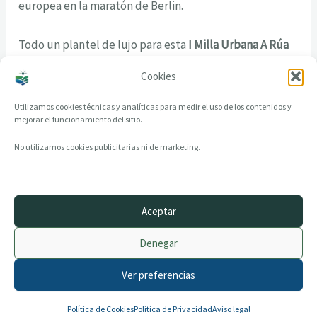
europea en la maratón de Berlin.
Todo un plantel de lujo para esta
I Milla Urbana A Rúa
2014
.
Cookies
Utilizamos cookies técnicas y analíticas para medir el uso de los contenidos y
mejorar el funcionamiento del sitio.
No utilizamos cookies publicitarias ni de marketing.
Aceptar
© 2014–2026 creandotuprovincia.es · Todos los derechos reservados
Denegar
Aviso legal
Política de Privacidad
Ver preferencias
Política de Cookies
Archivo histórico
Contacto
Política de Cookies
Política de Privacidad
Aviso legal