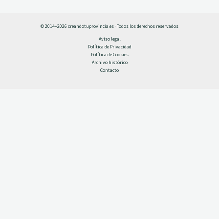
© 2014–2026 creandotuprovincia.es · Todos los derechos reservados
Aviso legal
Política de Privacidad
Política de Cookies
Archivo histórico
Contacto