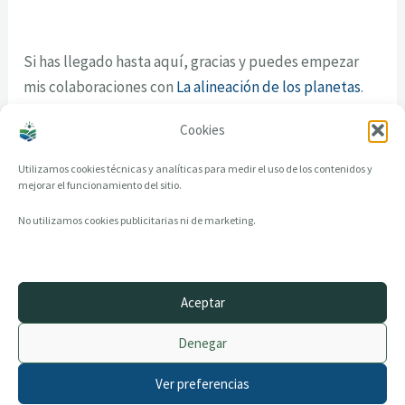
Si has llegado hasta aquí, gracias y puedes empezar
mis colaboraciones con
La alineación de los planetas
.
Cookies
Por Alba Novoa
Utilizamos cookies técnicas y analíticas para medir el uso de los contenidos y
mejorar el funcionamiento del sitio.
No utilizamos cookies publicitarias ni de marketing.
Aceptar
© 2014–2026 creandotuprovincia.es · Todos los derechos reservados
Denegar
Aviso legal
Política de Privacidad
Ver preferencias
Política de Cookies
Archivo histórico