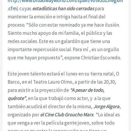
http://www.broadwayworld.com/spain/vote2015region
.cfm
) cuyas
estadísticas han sido cerradas
para
mantener la emoción e intriga hasta el final del
proceso. “Sólo con estar nominado ya me hace ilusión.
Siento mucho apoyo de mi familia, el público y las
redes sociales. Este es un galardón que tiene una
importante repercusión social. Para mí , es un orgullo
que me hayan propuesto”, expone Christian Escuredo.
Este joven talento estará el lunes en su tierra natal, O
Barco, en el Teatro Lauro Olmo, a partir de las 20,30,
para asistir a la proyección de
“A pesar de todo,
quérote”
, en la que trabajó como actor, y a la que
también acudirá el director de la misma,
Jorge Algora
,
organizado por
el Cine Club Groucho Marx
. “Lo ideal es
que venga a ver la película gente joven, sobre todo