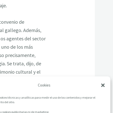
aje.
 convenio de
ral gallego. Además,
los agentes del sector
, uno de los más
 eso precisamente,
. Se trata, dijo, de
rimonio cultural y el
ra integral.
Cookies
okies técnicas y analíticas para medir el uso de los contenidos y mejorar el
o del sitio.
 cookies publicitarias ni de marketing.