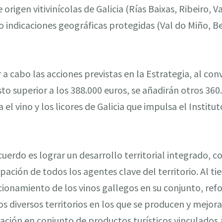
rigen vitivinícolas de Galicia (Rías Baixas, Ribeiro, V
ro indicaciones geográficas protegidas (Val do Miño, B
r a cabo las acciones previstas en la Estrategia, al co
o superior a los 388.000 euros, se añadirán otros 360
 el vino y los licores de Galicia que impulsa el Insti
 acuerdo es lograr un desarrollo territorial integrado,
pación de todos los agentes clave del territorio. Al ti
cionamiento de los vinos gallegos en su conjunto, re
os diversos territorios en los que se producen y mejorar
ción en conjunto de productos turísticos vinculados al