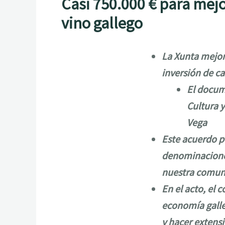
Casi 750.000 € para mejor
vino gallego
La Xunta mejora
inversión de ca
El docum
Cultura y
Vega
Este acuerdo pe
denominaciones
nuestra comun
En el acto, el 
economía galle
y hacer extensi