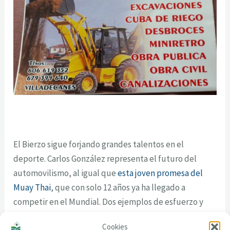
El Bierzo sigue forjando grandes talentos en el
deporte. Carlos González representa el futuro del
automovilismo, al igual que
esta joven promesa del
Muay Thai
, que con solo 12 años ya ha llegado a
competir en el Mundial. Dos ejemplos de esfuerzo y
pasión en disciplinas muy diferentes, pero con un
Cookies