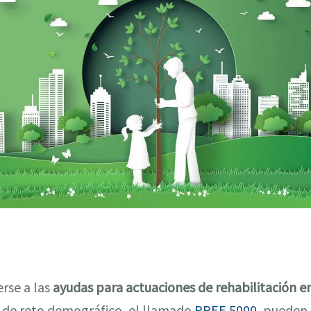
rse a las
ayudas para actuaciones de rehabilitación e
s de reto demográfico, el llamado
PREE 5000
, pueden 