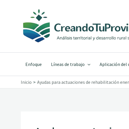
Ir
al
contenido
Enfoque
Líneas de trabajo
Aplicación del
Inicio
Ayudas para actuaciones de rehabilitación ene