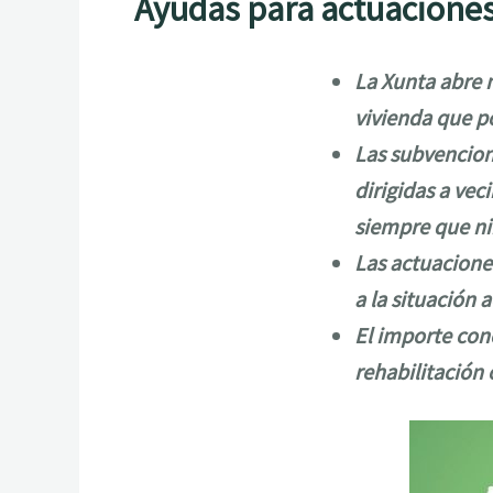
Ayudas para actuaciones
La Xunta abre m
vivienda que p
Las subvencion
dirigidas a ve
siempre que ni
Las actuacione
a la situación a
El importe conc
rehabilitación 