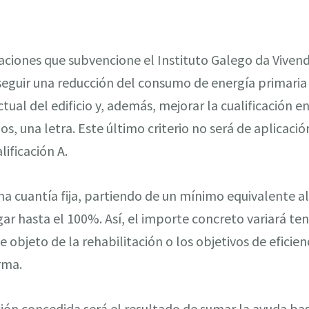
uaciones que subvencione el Instituto Galego da Viven
guir una reducción del consumo de energía primaria
ctual del edificio y, además, mejorar la cualificación e
, una letra. Este último criterio no será de aplicació
lificación A.
a cuantía fija, partiendo de un mínimo equivalente a
gar hasta el 100%. Así, el importe concreto variará te
 objeto de la rehabilitación o los objetivos de eficien
rma.
ión concedida será el resultado de sumar la ayuda ba