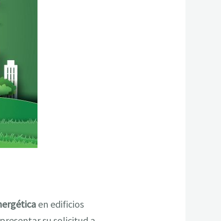
nergética
en edificios
presentar su solicitud a