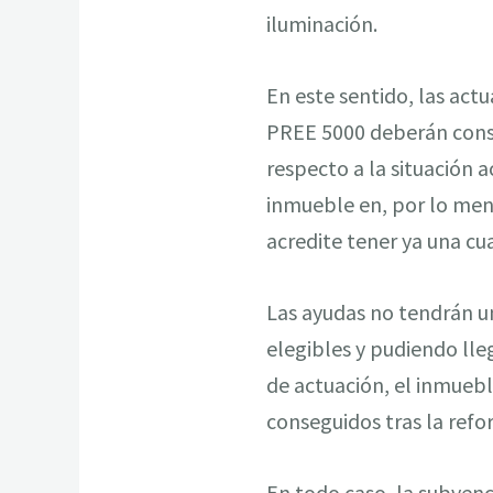
iluminación.
En este sentido, las act
PREE 5000 deberán conse
respecto a la situación a
inmueble en, por lo menos
acredite tener ya una cua
Las ayudas no tendrán un
elegibles y pudiendo lle
de actuación, el inmueble
conseguidos tras la refo
En todo caso, la subvenc