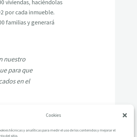
0 viviendas, haciéndolas
O2 por cada inmueble.
0 familias y generará
n nuestro
ue para que
cados en el
Cookies
okies técnicas y analíticas para medir el uso de los contenidos y mejorar el
o del sitio.