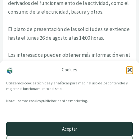
derivados del funcionamiento de la actividad, como el
consumo de la electricidad, basura y otros.
El plazo de presentación de las solicitudes se extiende
hasta el lunes 26 de agosto a las 14:00 horas.
Los interesados pueden obtener más información en el
perfil del contratante de la web institucional
Cookies
www.concellodesober.com o en el número 982 46 00 01.
Utilizamos cookies técnicas y analíticas para medir el uso de los contenidos y
mejorar el funcionamiento del sitio.
No utilizamos cookies publicitarias ni de marketing.
Aceptar