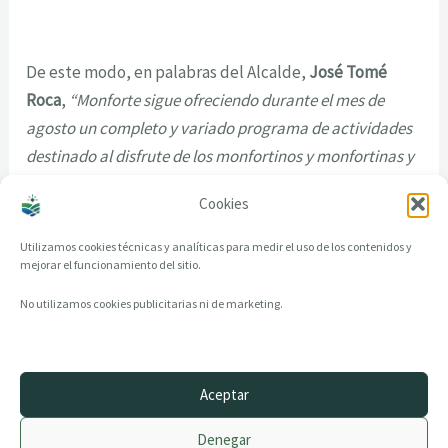
De este modo, en palabras del Alcalde,
José Tomé
Roca
,
“Monforte sigue ofreciendo durante el mes de
agosto un completo y variado programa de actividades
destinado al disfrute de los monfortinos y monfortinas y
también de los miles de visitantes que durante el período
Cookies
estival visitan la ciudad del Cabe”
.
Utilizamos cookies técnicas y analíticas para medir el uso de los contenidos y
mejorar el funcionamiento del sitio.
No utilizamos cookies publicitarias ni de marketing.
Aceptar
© 2014–2026 creandotuprovincia.es · Todos los derechos reservados
Denegar