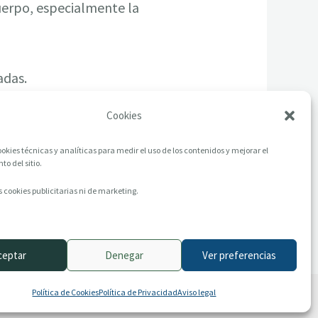
cuerpo, especialmente la
adas.
Cookies
okies técnicas y analíticas para medir el uso de los contenidos y mejorar el
o del sitio.
 cookies publicitarias ni de marketing.
ceptar
Denegar
Ver preferencias
Política de Cookies
Política de Privacidad
Aviso legal
rivacidad
Política de Cookies
Archivo histórico
Contacto