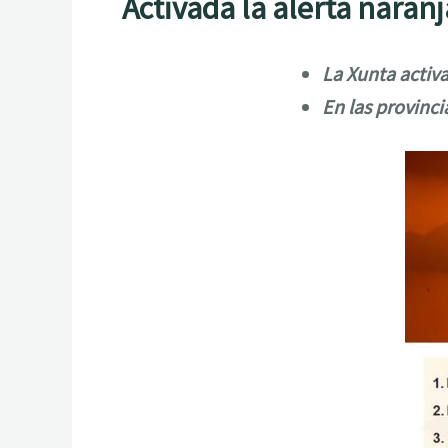
Activada la alerta naran
La Xunta activa
En las provinci