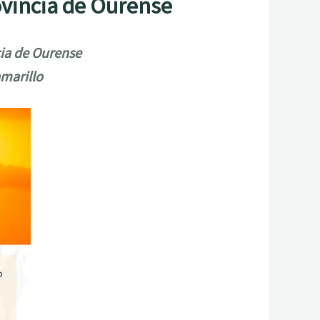
rovincia de Ourense
cia de Ourense
amarillo