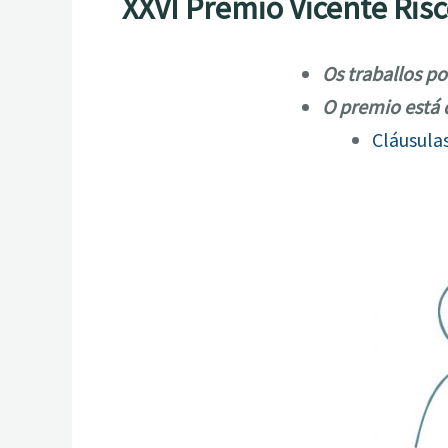
XXVI Premio Vicente Risc
Os traballos p
O premio está 
Cláusula