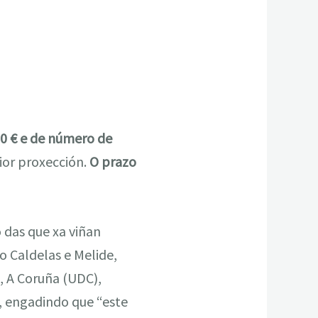
0 € e de número de
ior proxección.
O prazo
 das que xa viñan
o Caldelas e Melide,
, A Coruña (UDC),
, engadindo que “este