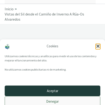
Inicio
Vistas del Sil desde el Camiño de Inverno A Rúa-Os
Alvaredos
Cookies
Vistas del Sil desde el Camiño de Inverno A
Rúa-Os Alvaredos
Utilizamos cookies técnicas y analíticas para medir el uso de los contenidos y
mejorar el funcionamiento del sitio.
No utilizamos cookies publicitarias ni de marketing.
Aceptar
© 2014–2026 creandotuprovincia.es · Todos los derechos reservados
Denegar