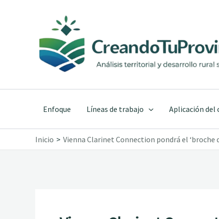
Ir
al
contenido
Enfoque
Líneas de trabajo
Aplicación del
Inicio
Vienna Clarinet Connection pondrá el ‘broche de 