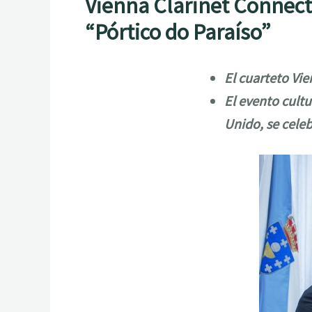
Vienna Clarinet Connectio
“Pórtico do Paraíso”
El cuarteto Vie
El evento cultu
Unido, se cele