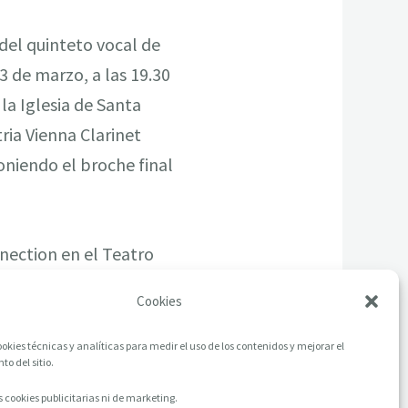
 del quinteto vocal de
23 de marzo, a las 19.30
 la Iglesia de Santa
ria Vienna Clarinet
oniendo el broche final
nnection en el Teatro
lla.
Cookies
okies técnicas y analíticas para medir el uso de los contenidos y mejorar el
o del sitio.
 cookies publicitarias ni de marketing.