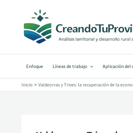
Ir
al
contenido
Enfoque
Líneas de trabajo
Aplicación del
Inicio
Valdeorras y Trives: la recuperación de la econ