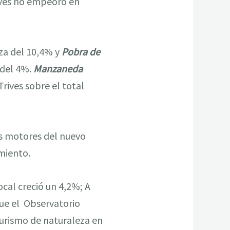
rives no empeoró en
za del 10,4% y
Pobra de
 del 4%.
Manzaneda
rives sobre el total
os motores del nuevo
miento.
cal creció un 4,2%; A
que el Observatorio
turismo de naturaleza en