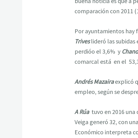
buena noticia es que a p
comparación con 2011 (
Por ayuntamientos hay f
Trives
lideró las subidas
perdióo el 3,6% y
Chand
comarcal está en el 53,
Andrés Mazaira
explicó q
empleo, según se despr
A Rúa
tuvo en 2016 una c
Veiga generó 32, con una
Económico interpreta com