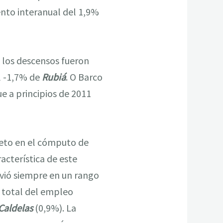
ento interanual del 1,9%
s los descensos fueron
l -1,7% de
Rubiá
. O Barco
 a principios de 2011
neto en el cómputo de
racterística de este
ovió siempre en un rango
l total del empleo
Caldelas
(0,9%). La