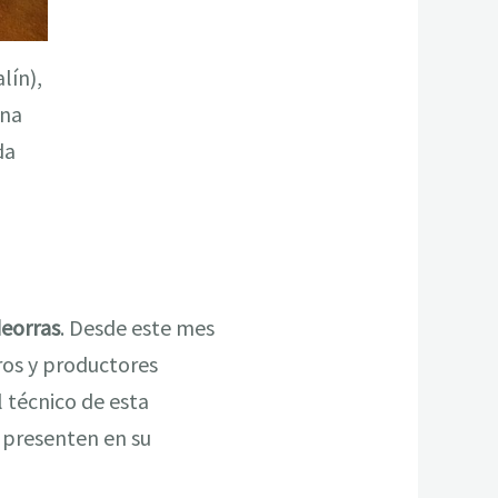
lín),
ina
da
eorras
. Desde este mes
eros y productores
l técnico de esta
e presenten en su