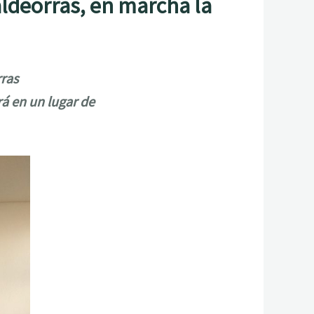
aldeorras, en marcha la
rras
á en un lugar de