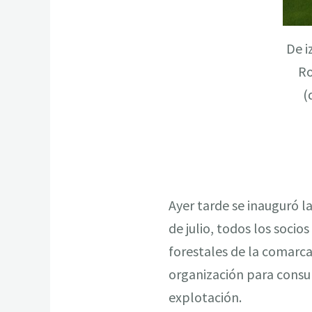
De i
Ro
(
Ayer tarde se inauguró l
de julio, todos los socio
forestales de la comarca,
organización para consul
explotación.