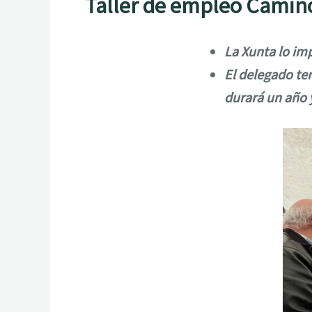
Taller de empleo Camino 
La Xunta lo im
El delegado ter
durará un año y