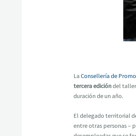
La
Consellería de Promo
tercera edición
del tall
duración de un año.
El delegado territorial d
entre otras personas – pa
desempleadas que se for