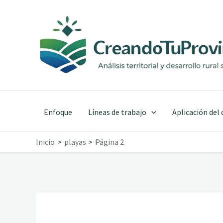
Ir
al
contenido
Enfoque
Líneas de trabajo
Aplicación del
Inicio
playas
Página 2