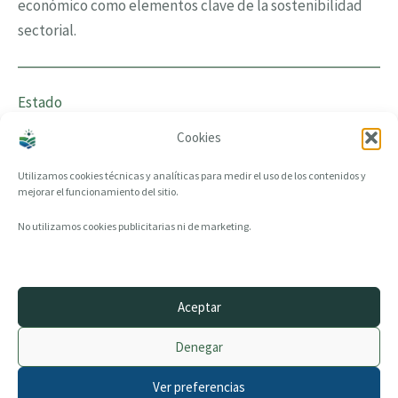
económico como elementos clave de la sostenibilidad
sectorial.
Estado
Cookies
Presentada
Utilizamos cookies técnicas y analíticas para medir el uso de los contenidos y
mejorar el funcionamiento del sitio.
← Volver a Transferencia pública del conocimiento
No utilizamos cookies publicitarias ni de marketing.
Aceptar
© 2014–2026 creandotuprovincia.es · Todos los derechos reservados
Denegar
Aviso legal
Política de Privacidad
Ver preferencias
Política de Cookies