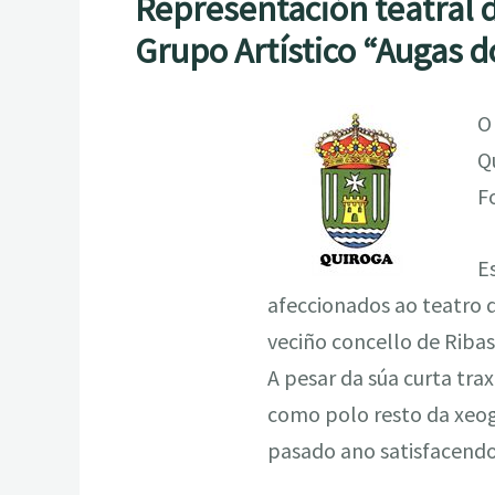
Representación teatral 
Grupo Artístico “Augas d
O
Q
F
E
afeccionados ao teatro q
veciño concello de Ribas 
A pesar da súa curta trax
como polo resto da xeog
pasado ano satisfacendo