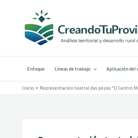
Ir
al
contenido
Enfoque
Líneas de trabajo
Aplicación del
Inicio
Representación teatral das pezas “O Centro Mé