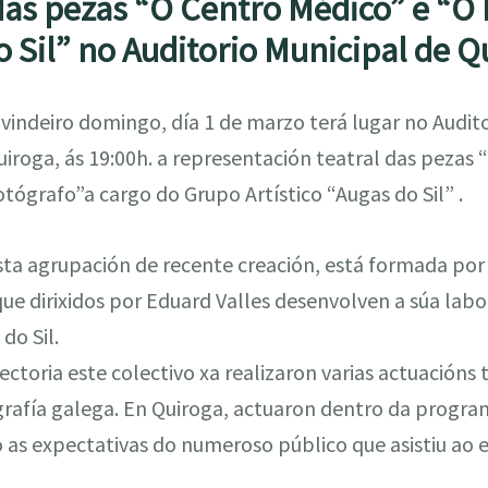
das pezas “O Centro Médico” e “O 
o Sil” no Auditorio Municipal de Q
 vindeiro domingo, día 1 de marzo terá lugar no Audit
uiroga, ás 19:00h. a representación teatral das pezas
otógrafo”a cargo do Grupo Artístico “Augas do Sil” .
sta agrupación de recente creación, está formada po
ue dirixidos por Eduard Valles desenvolven a súa labo
do Sil.
ectoria este colectivo xa realizaron varias actuacións 
rafía galega. En Quiroga, actuaron dentro da progra
 as expectativas do numeroso público que asistiu ao 