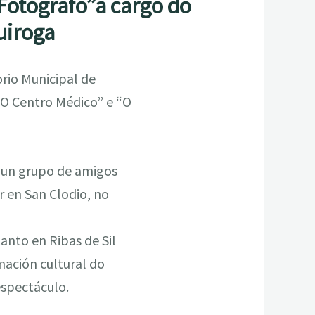
Fotógrafo”a cargo do
uiroga
orio Municipal de
 “O Centro Médico” e “O
r un grupo de amigos
r en San Clodio, no
tanto en Ribas de Sil
mación cultural do
espectáculo.