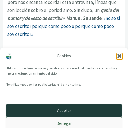
pero nos encanta recordar esta entrevista, líneas que
son lección sobre el periodismo. Sin duda, un
genio del
humor y de «esto de escribir»
:
Manuel Guisande
:
«no sé si
soy escritor porque como poco o porque como poco
soy escritor»
Y para muestra otro botón, con sus
Relatos de verano
Cookies
para reír todo el año
Utilizamos cookies técnicas y analíticas para medir el uso de los contenidos y
mejorar el funcionamiento del sitio.
No utilizamos cookies publicitarias ni de marketing.
Aceptar
© 2014–2026 creandotuprovincia.es · Todos los derechos reservados
Denegar