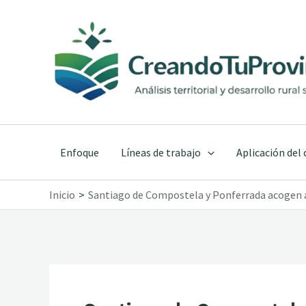
Ir
al
contenido
Enfoque
Líneas de trabajo
Aplicación del
Inicio
Santiago de Compostela y Ponferrada acogen a 