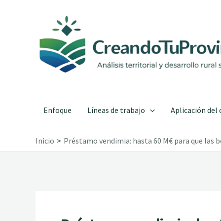
Ir
al
contenido
Enfoque
Líneas de trabajo
Aplicación del
Inicio
Préstamo vendimia: hasta 60 M€ para que las 