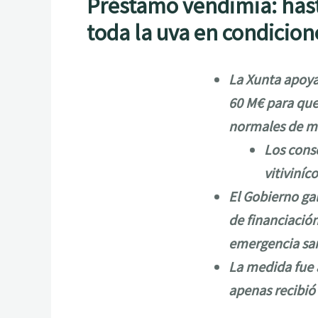
Préstamo vendimia: hast
toda la uva en condicio
La Xunta apoya
60 M€ para que
normales de m
Los cons
vitiviníc
El Gobierno ga
de financiació
emergencia san
La medida fue 
apenas recibió 