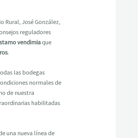
io Rural, José González,
consejos reguladores
stamo vendimia
que
ros
.
 todas las bodegas
 condiciones normales de
ino de nuestra
aordinarias habilitadas
de una nueva línea de