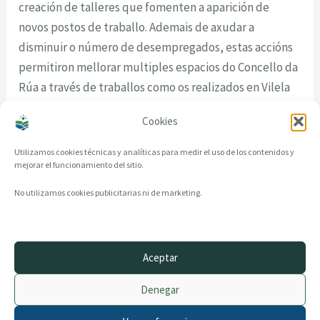
creación de talleres que fomenten a aparición de
novos postos de traballo. Ademais de axudar a
disminuir o número de desempregados, estas accións
permitiron mellorar multiples espacios do Concello da
Rúa a través de traballos como os realizados en Vilela
ou en Somoza, onde se arranxou o parque infantil e se
Cookies
recuperou o seu entorno.
Utilizamos cookies técnicas y analíticas para medir el uso de los contenidos y
mejorar el funcionamiento del sitio.
No utilizamos cookies publicitarias ni de marketing.
Aceptar
© 2014–2026 creandotuprovincia.es · Todos los derechos reservados
Denegar
Aviso legal
Política de Privacidad