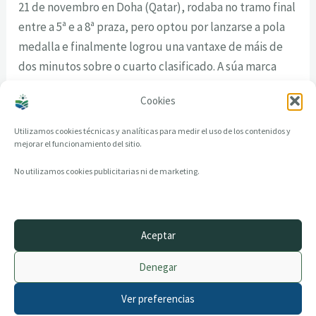
21 de novembro en Doha (Qatar), rodaba no tramo final
entre a 5ª e a 8ª praza, pero optou por lanzarse a pola
medalla e finalmente logrou una vantaxe de máis de
dos minutos sobre o cuarto clasificado. A súa marca
supón a cuarta mellor marca española de todos os
Cookies
tempos.
Utilizamos cookies técnicas y analíticas para medir el uso de los contenidos y
mejorar el funcionamiento del sitio.
No utilizamos cookies publicitarias ni de marketing.
Aceptar
© 2014–2026 creandotuprovincia.es · Todos los derechos reservados
Denegar
Aviso legal
Política de Privacidad
Ver preferencias
Política de Cookies
Archivo histórico