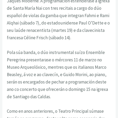
Jaques Moderne. A programación estenderase á igrexa
de Santa María Nai con tres recitais a cargo do dúo
español de violas da gamba que integran Fahmi e Rami
Alqhai (sábado 7), do estadounidense Paul O’Dette e o
seu laúde renacentista (martes 19) e da clavecinista
francesa Céline Frisch (sábado 14).
Pola súa banda, o dúo instrumental suízo Ensemble
Peregrina presentarase o mércores 11 de marzo no
Museo Arqueolóxico, mentres que os italianos Marco
Beasley, á voz e ao clavecín, e Guido Morini, ao piano,
serán os encargados de pechar a programación deste
ano co concerto que ofrecerán o domingo 15 na igrexa
de Santiago das Caldas.
Como en anos anteriores, o Teatro Principal súmase