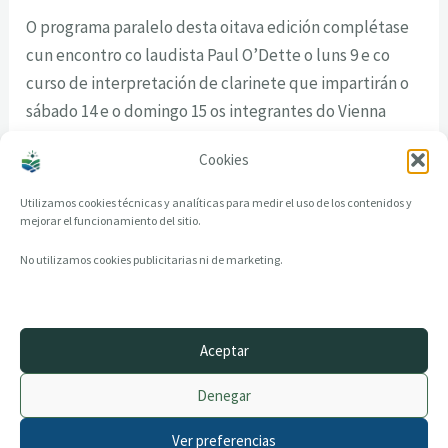
O programa paralelo desta oitava edición complétase
cun encontro co laudista Paul O’Dette o luns 9 e co
curso de interpretación de clarinete que impartirán o
sábado 14 e o domingo 15 os integrantes do Vienna
Clarinet Connection. Ambas as actividades terán lugar
Cookies
no Conservatorio de Música.
Utilizamos cookies técnicas y analíticas para medir el uso de los contenidos y
mejorar el funcionamiento del sitio.
No utilizamos cookies publicitarias ni de marketing.
Aceptar
© 2014–2026 creandotuprovincia.es · Todos los derechos reservados
Denegar
Aviso legal
Política de Privacidad
Ver preferencias
Política de Cookies