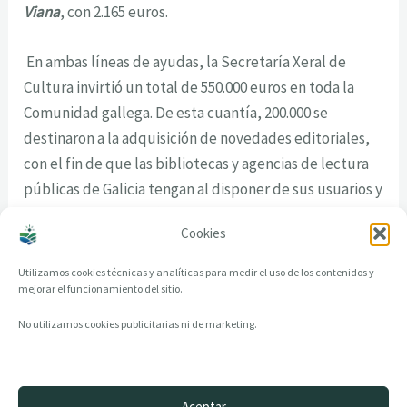
Viana
, con 2.165 euros.
En ambas líneas de ayudas, la Secretaría Xeral de
Cultura invirtió un total de 550.000 euros en toda la
Comunidad gallega. De esta cuantía, 200.000 se
destinaron a la adquisición de novedades editoriales,
con el fin de que las bibliotecas y agencias de lectura
públicas de Galicia tengan al disponer de sus usuarios y
usuarias las obras más recientes publicadas en gallego
Cookies
en el momento de su entrada en el mercado.
Utilizamos cookies técnicas y analíticas para medir el uso de los contenidos y
mejorar el funcionamiento del sitio.
No utilizamos cookies publicitarias ni de marketing.
Aceptar