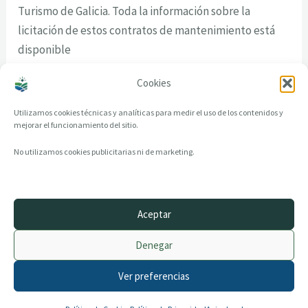
Turismo de Galicia. Toda la información sobre la
licitación de estos contratos de mantenimiento está
disponible
en
https://www.contratosdegalicia.gal/consultaorganis
Cookies
mo.jsp?lang=gl&ID=800&N=242&OR=242
.
Utilizamos cookies técnicas y analíticas para medir el uso de los contenidos y
mejorar el funcionamiento del sitio.
No utilizamos cookies publicitarias ni de marketing.
Aceptar
© 2014–2026 creandotuprovincia.es · Todos los derechos reservados
Denegar
Aviso legal
Política de Privacidad
Ver preferencias
Política de Cookies
Archivo histórico
Contacto