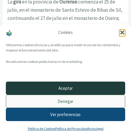
La
gira
en la provincia de
Ourense
comienza el 25 de
julio, en el monasterio de Santo Estevo de Ribas de Sil,
continuando el 27 de julio en el monasterio de Oseira;
el 3 de agosto en el castillo de Monterrei, y finaliza el
Cookies
12 de agosto en el monasterio de Celanova.
Utilizamos cookies técnicas y analíticas para medir el uso de los contenidos y
mejorar el funcionamiento del sitio.
No utilizamos cookies publicitarias ni de marketing.
Aceptar
© 2014–2026 creandotuprovincia.es · Todos los derechos reservados
Denegar
Aviso legal
Política de Privacidad
Ver preferencias
Política de Cookies
Archivo histórico
Contacto
Política de Cookies
Política de Privacidad
Aviso legal