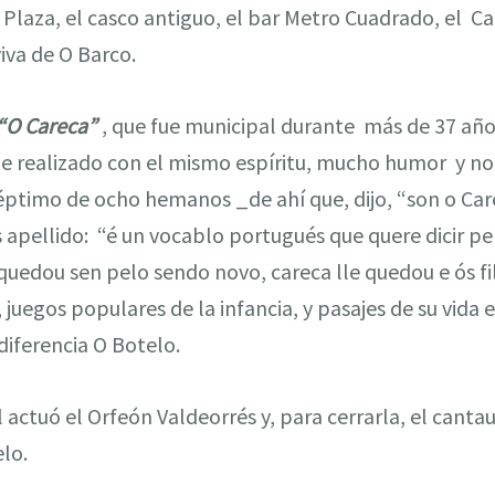
aza, el casco antiguo, el bar Metro Cuadrado, el Café
viva de O Barco.
“O Careca”
, que fue municipal durante más de 37 año
ue realizado con el mismo espíritu, mucho humor y no 
 séptimo de ocho hemanos _de ahí que, dijo, “son o Ca
 apellido: “é un vocablo portugués que quere dicir p
quedou sen pelo sendo novo, careca lle quedou e ós fi
 juegos populares de la infancia, y pasajes de su vida
diferencia O Botelo.
 actuó el Orfeón Valdeorrés y, para cerrarla, el canta
lo.