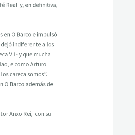
 Real y, en definitiva,
s en O Barco e impulsó
dejó indiferente a los
reca VII- y que mucha
elao, e como Arturo
llos careca somos”.
 en O Barco además de
utor Anxo Rei, con su