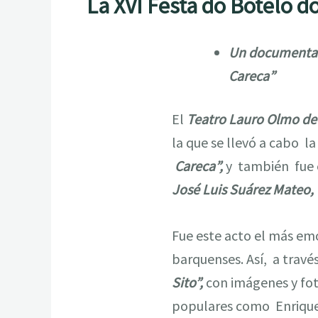
La XVI Festa do Botelo d
Un documental r
Careca”
El
Teatro Lauro Olmo de
la que se llevó a cabo l
Careca”,
y también fue e
José Luis Suárez Mateo, “
Fue este acto el más emot
barquenses. Así, a trav
Sito”,
con imágenes y fot
populares como Enrique S