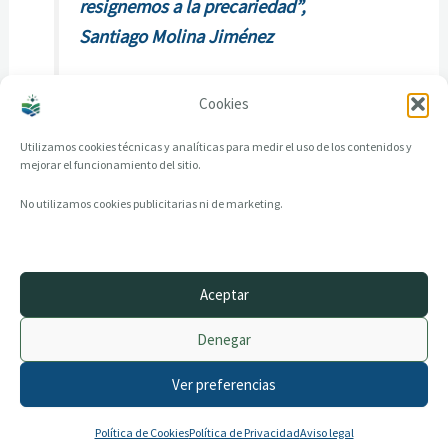
resignemos a la precariedad”,
Santiago Molina Jiménez
Cookies
Utilizamos cookies técnicas y analíticas para medir el uso de los contenidos y
mejorar el funcionamiento del sitio.
No utilizamos cookies publicitarias ni de marketing.
Aceptar
© 2014–2026 creandotuprovincia.es · Todos los derechos reservados
Denegar
Aviso legal
Política de Privacidad
Ver preferencias
Política de Cookies
Archivo histórico
Contacto
Política de Cookies
Política de Privacidad
Aviso legal