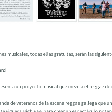
es musicales, todas ellas gratuitas, serán las siguient
ard
esenta un proyecto musical que mezcla el reggae de c
anda de veteranos de la escena reggae gallega que une
ante viguesa High Paw para crear un espectáculo poten