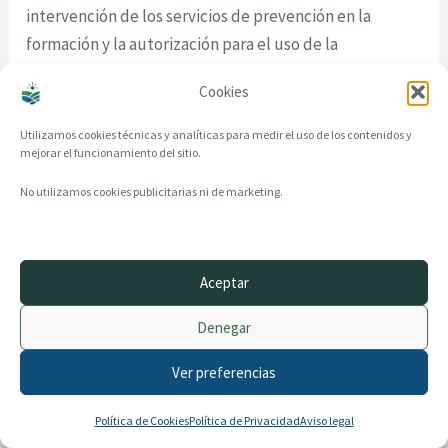
intervención de los servicios de prevención en la
formación y la autorización para el uso de la
maquinaria en obra, tanto propia como de
Cookies
colaboradores externos.
Utilizamos cookies técnicas y analíticas para medir el uso de los contenidos y
mejorar el funcionamiento del sitio.
No utilizamos cookies publicitarias ni de marketing.
Aceptar
© 2014–2026 creandotuprovincia.es · Todos los derechos reservados
Denegar
Aviso legal
Política de Privacidad
Ver preferencias
Política de Cookies
Archivo histórico
Contacto
Política de Cookies
Política de Privacidad
Aviso legal