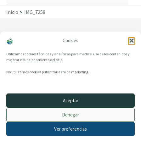
Inicio
IMG_7258
Cookies
IMG_7258
Utilizamos cookies técnicas y analíticas para medir el uso de los contenidos y
mejorar el funcionamiento del sitio.
No utilizamos cookies publicitarias ni de marketing.
Aceptar
© 2014–2026 creandotuprovincia.es · Todos los derechos reservados
Denegar
Aviso legal
Política de Privacidad
Ver preferencias
Política de Cookies
Archivo histórico
Contacto