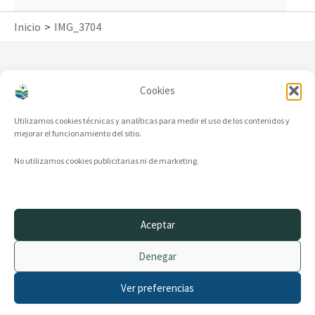
Inicio
IMG_3704
Cookies
IMG_3704
Utilizamos cookies técnicas y analíticas para medir el uso de los contenidos y
mejorar el funcionamiento del sitio.
No utilizamos cookies publicitarias ni de marketing.
Aceptar
© 2014–2026 creandotuprovincia.es · Todos los derechos reservados
Denegar
Aviso legal
Política de Privacidad
Ver preferencias
Política de Cookies
Archivo histórico
Contacto